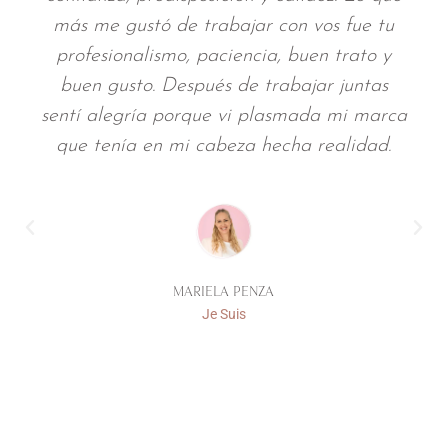
ás me gustó de trabajar con vos fue tu
mis 
profesionalismo, paciencia, buen trato y
más p
buen gusto. Después de trabajar juntas
más
ntí alegría porque vi plasmada mi marca
ese
que tenía en mi cabeza hecha realidad.
tené
para 
MARIELA PENZA
Je Suis