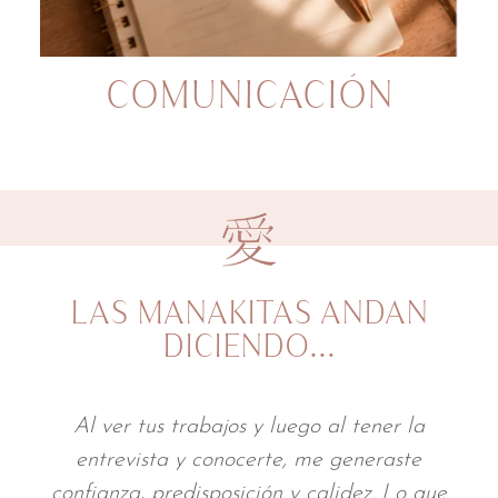
COMUNICACIÓN
LAS MANAKITAS ANDAN
DICIENDO…
Al ver tus trabajos y luego al tener la
A 
entrevista y conocerte, me generaste
prof
nfianza, predisposición y calidez. Lo que
movil