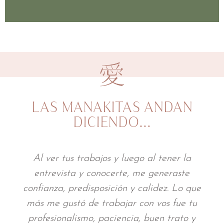
LAS MANAKITAS ANDAN
DICIENDO…
l tener la
A través de tu trabajo mi iden
generaste
profesional cobraba vida, y eso 
idez. Lo que
movilizante para mí. Cumpliste c
 vos fue tu
mis expectativas y lograste alg
uen trato y
más profundo: me sentí vista. Y es